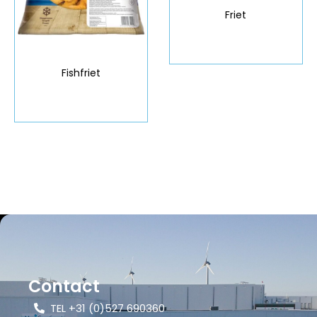
Friet
Fishfriet
Contact
TEL +31 (0)527 690360