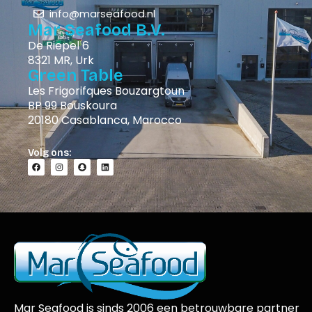
info@marseafood.nl
Mar Seafood B.V.
De Riepel 6
8321 MR, Urk
Green Table
Les Frigorifques Bouzargtoun
BP 99 Bouskoura
20180 Casablanca, Marocco
Volg ons:
Mar Seafood is sinds 2006 een betrouwbare partner