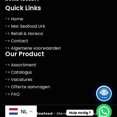
Quick Links
-> Home
-> Mar Seafood Urk
-> Retail & Horeca
-> Contact
-> Algemene voorwaarden
Our Product
-> Assortiment
-> Catalogus
-> Vacatures
-> Offerte aanvragen
-> FAQ
NL
Hulp nodig ?
© 2026
Mar Seafood
– Alle rechten voorbehouden.