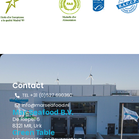
Contact
TEL +31 (0)527 690360
info@marseafood.nl
Mar Seafood B.V.
De Riepel 6
8321 MR, Urk
Green Table