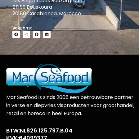
Les Frigorifques Bouzargtoun
BP 99 Bouskoura
20180 Casablanca, Marocco
Volg ons:
Mar Seafood is sinds 2006 een betrouwbare partner
in verse en diepvries visproducten voor groothandel,
retail en horeca in heel Europa.
BTW:NL826.125.797.B.04
KVK:64099377