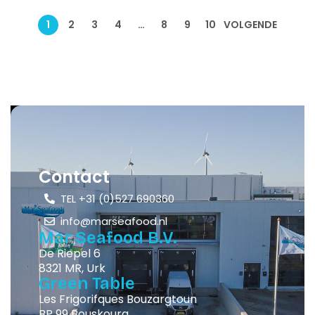
1
2
3
4
…
8
9
10
VOLGENDE
Contact
TEL +31 (0)527 690360
info@marseafood.nl
Mar Seafood B.V.
De Riepel 6
8321 MR, Urk
Green Table
Les Frigorifques Bouzargtoun
BP 99 Bouskoura