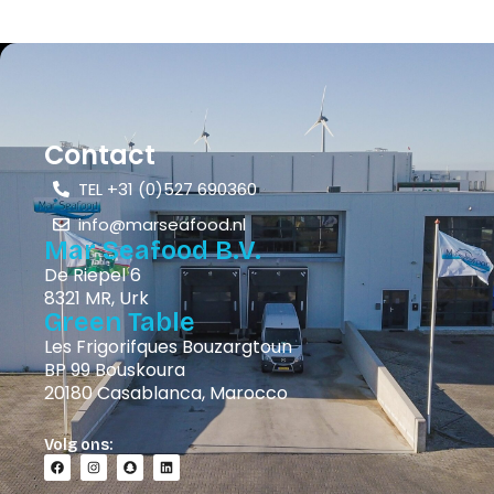
Contact
TEL +31 (0)527 690360
info@marseafood.nl
Mar Seafood B.V.
De Riepel 6
8321 MR, Urk
Green Table
Les Frigorifques Bouzargtoun
BP 99 Bouskoura
20180 Casablanca, Marocco
Volg ons: