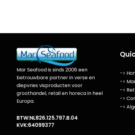
Quic
Mar Seafood is sinds 2006 een
-> Ho
betrouwbare partner in verse en
-> Ma
diepvries visproducten voor
-> Ret
groothandel, retail en horeca in heel
-> Co
Europa.
-> Al
BTW:NL826.125.797.B.04
KVK:64099377