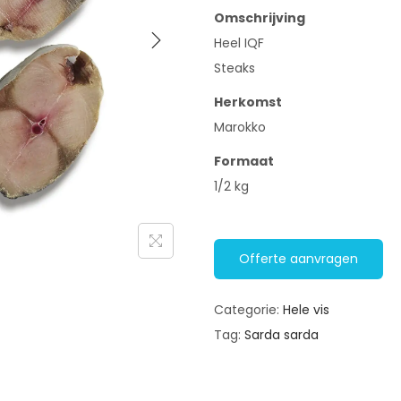
Omschrijving
Heel IQF
Steaks
Herkomst
Marokko
Formaat
1/2 kg
Offerte aanvragen
Categorie:
Hele vis
Tag:
Sarda sarda