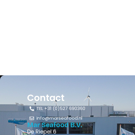
Contact
TEL +31 (0)527 690360
info@marseafood.nl
Mar Seafood B.V.
De Riepel 6