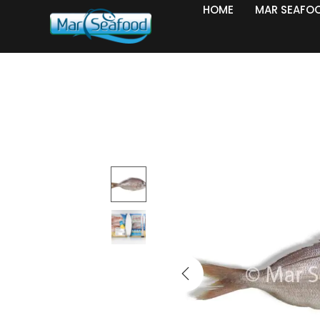
HOME
MAR SEAFO
Home
/
Hele vis
/
DENTON