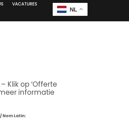
US
VACATURES
NL
VORIGE
VOLGENDE
– Klik op ‘Offerte
meer informatie
/ Nom Latin: