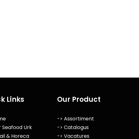
k Links
Our Product
me
-> Assortiment
r Seafood Urk
-> Catalogus
ail & Horeca
-> Vacatures