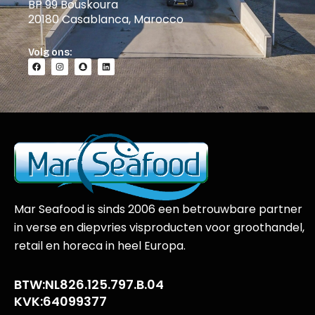
BP 99 Bouskoura
20180 Casablanca, Marocco
Volg ons:
Mar Seafood is sinds 2006 een betrouwbare partner
in verse en diepvries visproducten voor groothandel,
retail en horeca in heel Europa.
BTW:NL826.125.797.B.04
KVK:64099377