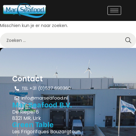
Niets gevonden
Het lijkt erop dat we niet kunnen vinden waar je naar zoekt.
Misschien kun je er naar zoeken.
Contact
TEL +31 (0)527 690360
info@marseafood.nl
Mar Seafood B.V.
De Riepel 6
8321 MR, Urk
Green Table
Les Frigorifques Bouzargtoun