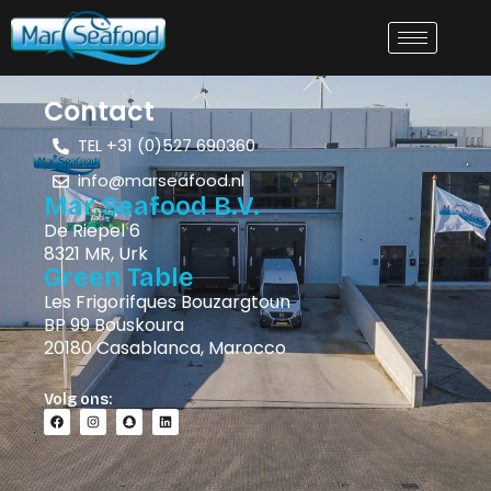
Contact
TEL +31 (0)527 690360
info@marseafood.nl
Mar Seafood B.V.
De Riepel 6
8321 MR, Urk
Green Table
Les Frigorifques Bouzargtoun
BP 99 Bouskoura
20180 Casablanca, Marocco
Volg ons: