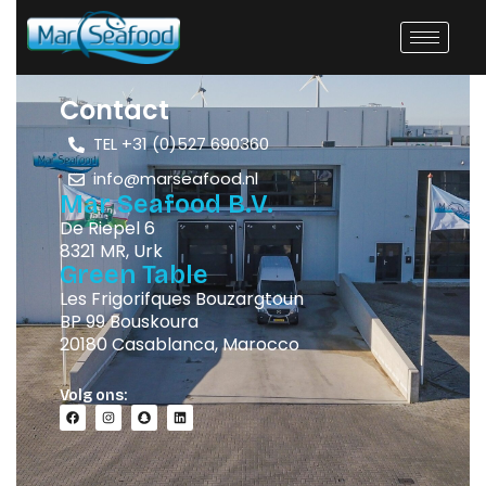
Contact
TEL +31 (0)527 690360
info@marseafood.nl
Mar Seafood B.V.
De Riepel 6
8321 MR, Urk
Green Table
Les Frigorifques Bouzargtoun
BP 99 Bouskoura
20180 Casablanca, Marocco
Volg ons: