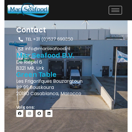
Contact
TEL +31 (0)527 690360
info@marseafood.nl
Mar Seafood B.V.
De Riepel 6
8321 MR, Urk
Green Table
Les Frigorifques Bouzargtoun
BP 99 Bouskoura
20180 Casablanca, Marocco
Volg ons: